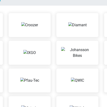
Kaffee
an
Wertga
Versi
Beratungs-Termine
nach Vereinbarung
Mit der 
Mach mit uns einen Termin
Versiche
aus für eine individuelle
Dein Fah
Beratung
gegen Di
Schäden 