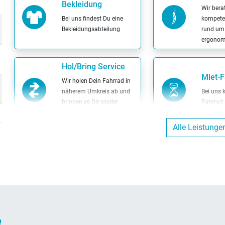
Bekleidung
Wir bera
Bei uns findest Du eine
kompeten
Bekleidungsabteilung
rund um
ergonom
Hol/Bring Service
Miet-F
Wir holen Dein Fahrrad in
näherem Umkreis ab und
Bei uns 
bringen es Dir wieder
Fahrrad 
zurück
Alle Leistunge
Bargeldlos zahlen
Fahrr
Bei uns kannst Du
Bei uns 
bargeldlos zahlen
Fahrrad 
Kaffee-Bar
Leasi
Geniess bei uns eine Tasse
Wir biet
R