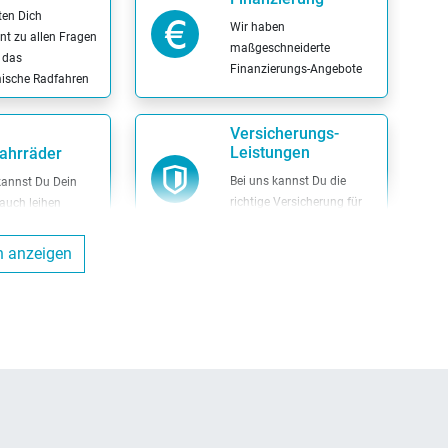
ten Dich
Wir haben
t zu allen Fragen
maßgeschneiderte
 das
Finanzierungs-Angebote
ische Radfahren
Versicherungs-
Leistungen
ahrräder
Bei uns kannst Du die
kannst Du Dein
richtige Versicherung für
auch leihen
Dein Fahrrad
n anzeigen
Inzahlungnahme
adcodierung
möglich
kannst Du Dein
Wir nehmen Dein altes
codieren lassen
Fahrrad in Zahlung
ng
Probefahrt möglich
en Leasingverträge
Probier Dein Wunschrad