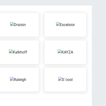
bei einer Probefahrt aus
rantie-
cherungen
Wertgarantie
rung kannst Du
rrad günstig
ebstahl oder
versichern lassen