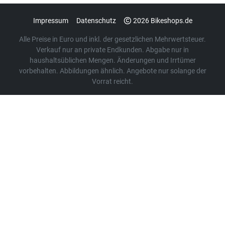
Impressum
Datenschutz
2026 Bikeshops.de
Alle Preise in Euro und inkl. der gesetzlichen Mehrwertsteuer.
Verkauf nur an private Endkunden. Abgabe nur in
haushaltsüblichen Mengen. Änderungen und Irrtümer
vorbehalten. Abbildungen ähnlich. Angebote nur solange der
Vorrat reicht.