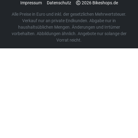
Impressum
Datenschutz
2026 Bikeshops.de
Alle Preise in Euro und inkl. der gesetzlichen Mehrwertsteuer.
Verkauf nur an private Endkunden. Abgabe nur in
haushaltsüblichen Mengen. Änderungen und Irrtümer
vorbehalten. Abbildungen ähnlich. Angebote nur solange der
Vorrat reicht.