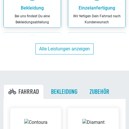
Bekleidung
Einzelanfertigung
Bei uns findest Du eine
Wir fertigen Dein Fahrrad nach
Bekleidungsabteilung
Kundenwunsch
Alle Leistungen anzeigen
Kostenlose
Erstinspektion
Werkstatt
Wenn Du Dein Fahrrad bei uns
Wir reparieren Dein Fahrrad in
kaufst, übernehmen wir die
unserer eigenen Werkstatt
Erstinspektion kostenlos
FAHRRAD
BEKLEIDUNG
ZUBEHÖR
Bargeldlos zahlen
Ausbildungsbetrieb
Bei uns kannst Du bargeldlos
Wir bilden aus