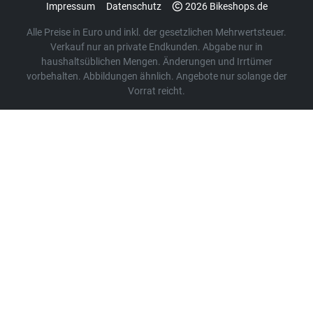
Impressum
Datenschutz
2026 Bikeshops.de
Alle Preise in Euro und inkl. der gesetzlichen Mehrwertsteuer.
Verkauf nur an private Endkunden. Abgabe nur in
haushaltsüblichen Mengen. Änderungen und Irrtümer
vorbehalten. Abbildungen ähnlich. Angebote nur solange der
Vorrat reicht.