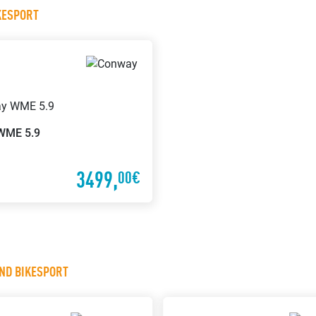
Mach mit uns einen Termin
Wir repa
KESPORT
aus für eine individuelle
auch dan
Beratung
bei uns 
WME 5.9
3499,
00€
UND BIKESPORT