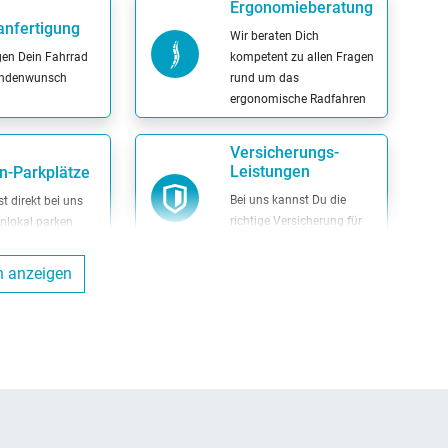
Ergonomieberatung
anfertigung
Wir beraten Dich
igen Dein Fahrrad
kompetent zu allen Fragen
ndenwunsch
rund um das
ergonomische Radfahren
Versicherungs-
Leistungen
n-Parkplätze
Bei uns kannst Du die
t direkt bei uns
richtige Versicherung für
nlokal parken
Dein Fahrrad
n anzeigen
Body-Scanning
dlos zahlen
Bei uns findest Du das
kannst Du
Bodyscanning System zur
os zahlen
optimalen
Körpervermessung
ENRA-Versicherung