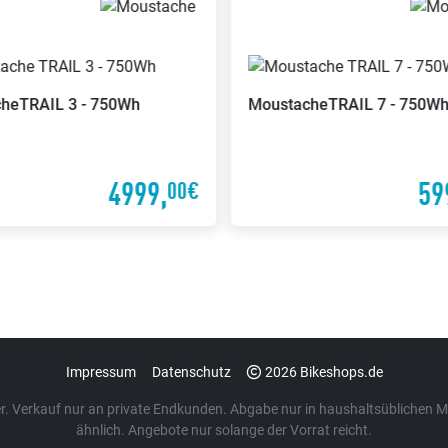
che
TRAIL 3 - 750Wh
Moustache
TRAIL 7 - 750W
4999,
59
00€
Impressum
Datenschutz
2026 Bikeshops.de
euer. Verkauf nur an private Endkunden. Abgabe nur in haushaltsübliche
ähnlich. Angebote nur solange der Vorrat reicht.