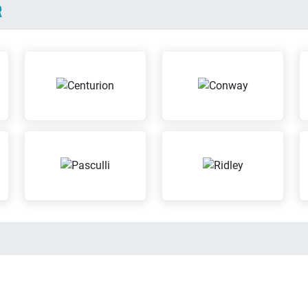
R
Ausbildungsbetrieb
EasyCr
Wir bilden aus
easyCred
Inzahlungnahme
Kaffe
möglich
Geniess 
Wir nehmen Dein altes
Kaffee
Fahrrad in Zahlung
Leasing
Meiste
Wir bieten Leasingverträge
Wir sind
an
Meisterb
Beratungs-Termine
Repara
nach Vereinbarung
Fremd