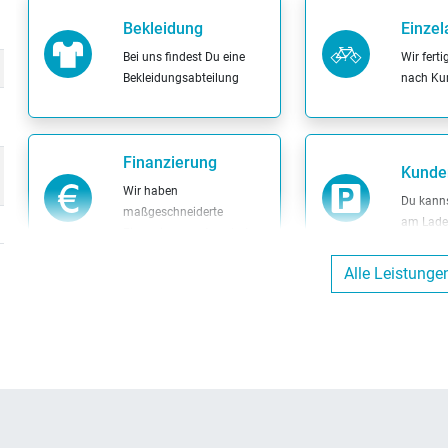
Bekleidung
Einzel
Bei uns findest Du eine
Wir fert
Bekleidungsabteilung
nach Ku
Finanzierung
Kunde
Wir haben
Du kanns
maßgeschneiderte
am Lade
Finanzierungs-Angebote
Alle Leistunge
Werkstatt
Bargel
Wir reparieren Dein Fahrrad
Bei uns 
in unserer eigenen
bargeldl
Werkstatt