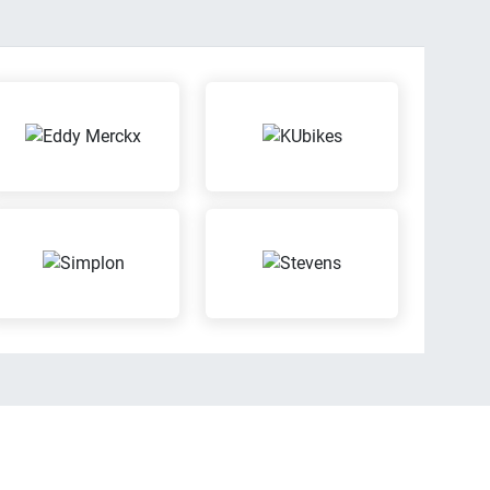
Mit unserem Partner ENRA
edit
Versicherung kannst Du bei
it
uns können Dein Fahrrad
versichern lassen
Kinder-Spielecke
e-Bar
Dein Kind hat bei uns die
bei uns eine Tasse
Möglichkeit zu spielen,
während Du in aller Ruhe
einkaufen kannst
rbetrieb
Probefahrt möglich
 eingetragener
Probier Dein Wunschrad
etrieb
bei einer Probefahrt aus
Wertgarantie-
Versicherungen
tur von
fahrzeugen
Mit der Wertgarantie