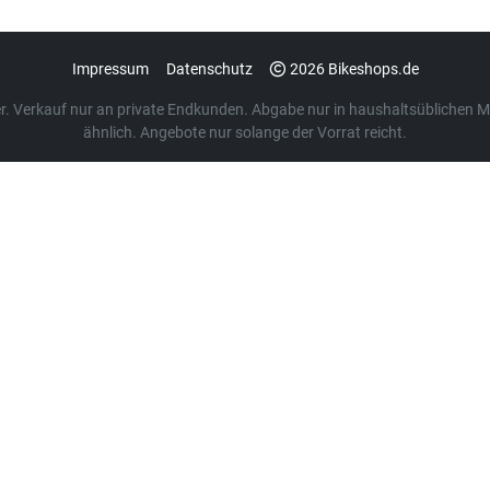
Impressum
Datenschutz
2026 Bikeshops.de
euer. Verkauf nur an private Endkunden. Abgabe nur in haushaltsübliche
ähnlich. Angebote nur solange der Vorrat reicht.