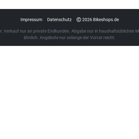
Impressum
Datenschutz
2026 Bikeshops.de
euer. Verkauf nur an private Endkunden. Abgabe nur in haushaltsübliche
ähnlich. Angebote nur solange der Vorrat reicht.