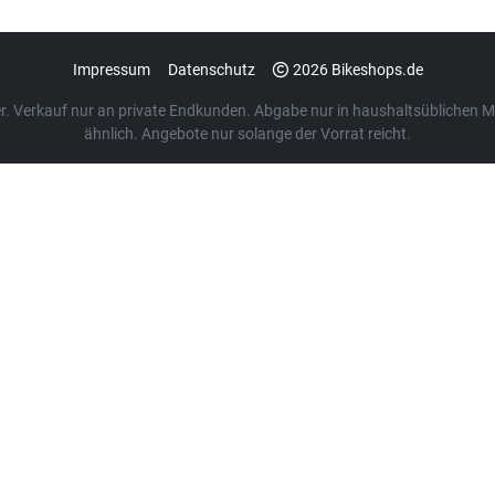
Impressum
Datenschutz
2026 Bikeshops.de
euer. Verkauf nur an private Endkunden. Abgabe nur in haushaltsübliche
ähnlich. Angebote nur solange der Vorrat reicht.