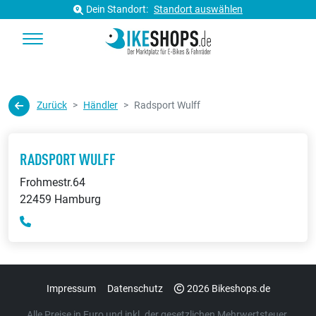
Dein Standort:
Standort auswählen
Zurück
Händler
Radsport Wulff
RADSPORT WULFF
Frohmestr.64
22459 Hamburg
Impressum
Datenschutz
2026 Bikeshops.de
Alle Preise in Euro und inkl. der gesetzlichen Mehrwertsteuer.