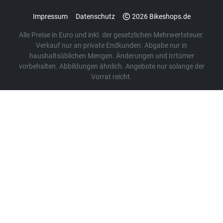
Impressum
Datenschutz
2026 Bikeshops.de
Alle Preise in Euro und inkl. der gesetzlichen Mehrwertsteuer.
Verkauf nur an private Endkunden. Abgabe nur in
haushaltsüblichen Mengen. Änderungen und Irrtümer
vorbehalten. Abbildungen ähnlich. Angebote nur solange der
Vorrat reicht.