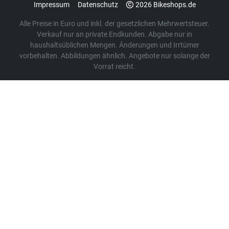
Impressum
Datenschutz
2026 Bikeshops.de
Alle Preise in Euro und inkl. der gesetzlichen Mehrwertsteuer.
Verkauf nur an private Endkunden. Abgabe nur in
haushaltsüblichen Mengen. Änderungen und Irrtümer
vorbehalten. Abbildungen ähnlich. Angebote nur solange der
Vorrat reicht.