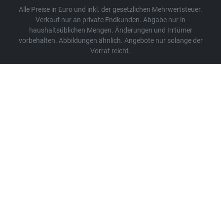
Alle Preise in Euro und inkl. der gesetzlichen Mehrwertsteuer.
Verkauf nur an private Endkunden. Abgabe nur in
haushaltsüblichen Mengen. Änderungen und Irrtümer
vorbehalten. Abbildungen ähnlich. Angebote nur solange der
Vorrat reicht.