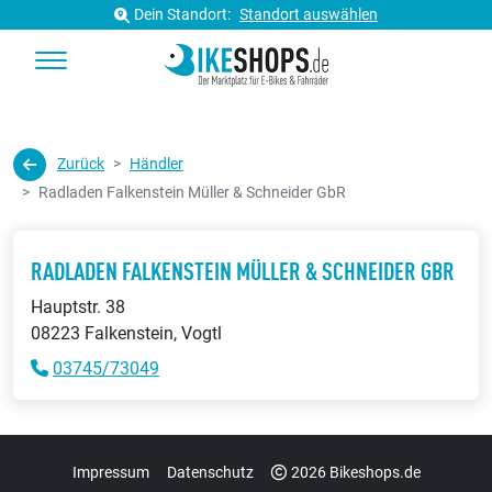
Dein Standort:
Standort auswählen
Zurück
Händler
Radladen Falkenstein Müller & Schneider GbR
RADLADEN FALKENSTEIN MÜLLER & SCHNEIDER GBR
Hauptstr. 38
08223 Falkenstein, Vogtl
03745/73049
Impressum
Datenschutz
2026 Bikeshops.de