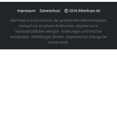
Impressum
Datenschutz
2026 Bikeshops.de
Alle Preise in Euro und inkl. der gesetzlichen Mehrwertsteuer.
Verkauf nur an private Endkunden. Abgabe nur in
haushaltsüblichen Mengen. Änderungen und Irrtümer
vorbehalten. Abbildungen ähnlich. Angebote nur solange der
Vorrat reicht.