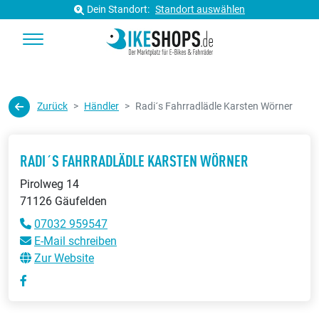
Dein Standort:
Standort auswählen
Zurück
Händler
Radi´s Fahrradlädle Karsten Wörner
RADI´S FAHRRADLÄDLE KARSTEN WÖRNER
Pirolweg 14
71126 Gäufelden
07032 959547
E-Mail schreiben
Zur Website