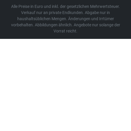
Alle Preise in Euro und inkl. der gesetzlichen Mehrwertsteuer.
Verkauf nur an private Endkunden. Abgabe nur in
haushaltsüblichen Mengen. Änderungen und Irrtümer
vorbehalten. Abbildungen ähnlich. Angebote nur solange der
Vorrat reicht.