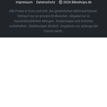
Impressum
Datenschutz
2026 Bikeshops.de
Alle Preise in Euro und inkl. der gesetzlichen Mehrwertsteuer.
Verkauf nur an private Endkunden. Abgabe nur in
haushaltsüblichen Mengen. Änderungen und Irrtümer
vorbehalten. Abbildungen ähnlich. Angebote nur solange der
Vorrat reicht.