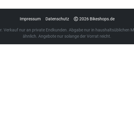
Impressum
Datenschutz
2026 Bikeshops.de
euer. Verkauf nur an private Endkunden. Abgabe nur in haushaltsübliche
ähnlich. Angebote nur solange der Vorrat reicht.