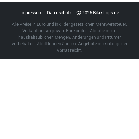
Impressum
Datenschutz
2026 Bikeshops.de
Alle Preise in Euro und inkl. der gesetzlichen Mehrwertsteuer.
Verkauf nur an private Endkunden. Abgabe nur in
haushaltsüblichen Mengen. Änderungen und Irrtümer
vorbehalten. Abbildungen ähnlich. Angebote nur solange der
Vorrat reicht.