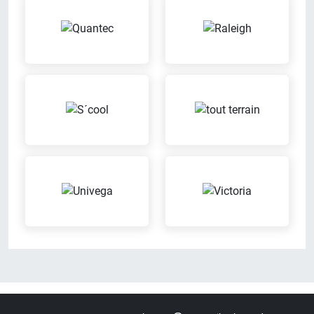
Wir bieten Leasingverträge an
Probefahrt aus
Sattel-Wohlfühl-Garantie
Servicerad
Wenn der Sattel nicht passt,
Während Dein Fahrrad repariert
kannst Du diesen bequem
wird, stellen wir ein Servicerad zur
austauschen
Verfügung
Reparatur von
Beratungs-Termine nach
Fremdfahrzeugen
Vereinbarung
Wir reparieren Dein Fahrrad auch
Mach mit uns einen Termin aus
dann, wenn es nicht bei uns
für eine individuelle Beratung
gekauft wurde