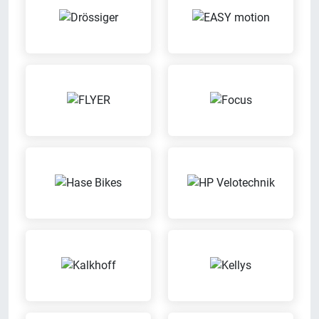
ENRA-Versicherung
Gepäckträger-Verleih
Mit unserem Partner ENRA
Versicherung kannst Du bei uns
Nutz unseren Gepäckträger-
können Dein Fahrrad versichern
Service für den Transport
lassen
Inzahlungnahme möglich
Kaffee-Bar
Wir nehmen Dein altes Fahrrad in
Geniess bei uns eine Tasse Kaffee
Zahlung
Probefahrt möglich
Leasing
Probier Dein Wunschrad bei einer