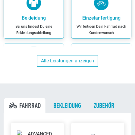
Bekleidung
Einzelanfertigung
Bei uns findest Du eine
Wir fertigen Dein Fahrrad nach
Bekleidungsabteilung
Kundenwunsch
Alle Leistungen anzeigen
Ergonomieberatung
Finanzierung
Wir beraten Dich kompetent zu
Wir haben maßgeschneiderte
allen Fragen rund um das
Finanzierungs-Angebote
ergonomische Radfahren
FAHRRAD
BEKLEIDUNG
ZUBEHÖR
Miet-Fahrräder
Kunden-Parkplätze
Bei uns kannst Du Dein Fahrrad
Du kannst direkt bei uns am