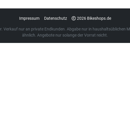
Impressum
Datenschutz
2026 Bikeshops.de
euer. Verkauf nur an private Endkunden. Abgabe nur in haushaltsübliche
ähnlich. Angebote nur solange der Vorrat reicht.