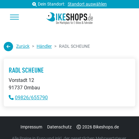
Dein Standort:
Standort auswählen
Zurück
Händler
RADL SCHEUNE
RADL SCHEUNE
Vorstadt 12
91737 Ornbau
09826/655790
Impressum
Datenschutz
2026 Bikeshops.de
Alle Preise in Euro und inkl. der gesetzlichen Mehrwertsteuer.