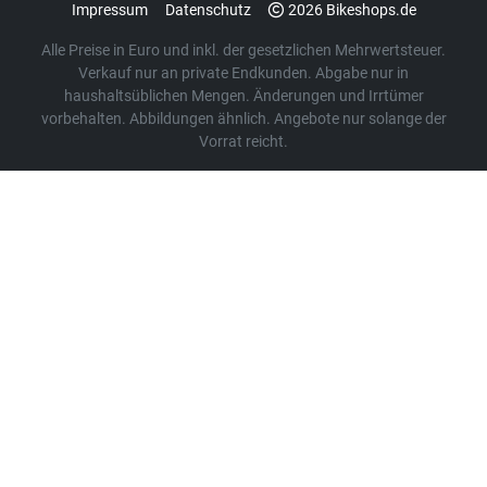
Impressum
Datenschutz
2026 Bikeshops.de
Alle Preise in Euro und inkl. der gesetzlichen Mehrwertsteuer.
Verkauf nur an private Endkunden. Abgabe nur in
haushaltsüblichen Mengen. Änderungen und Irrtümer
vorbehalten. Abbildungen ähnlich. Angebote nur solange der
Vorrat reicht.