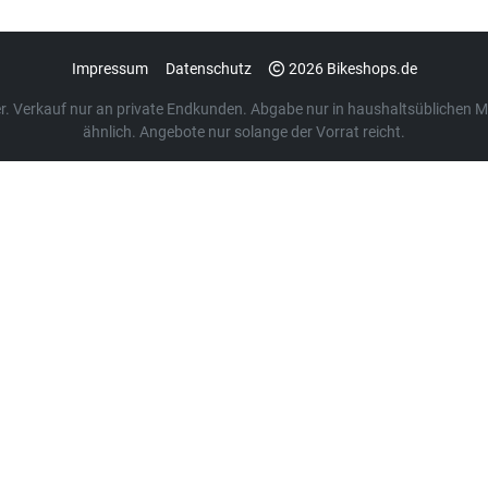
Impressum
Datenschutz
2026 Bikeshops.de
euer. Verkauf nur an private Endkunden. Abgabe nur in haushaltsübliche
ähnlich. Angebote nur solange der Vorrat reicht.