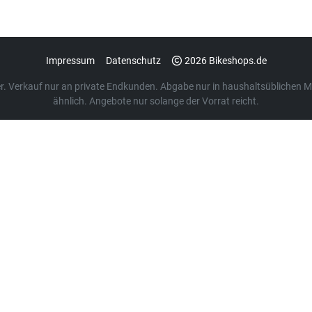
Impressum
Datenschutz
2026 Bikeshops.de
euer. Verkauf nur an private Endkunden. Abgabe nur in haushaltsübliche
ähnlich. Angebote nur solange der Vorrat reicht.