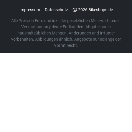
Impressum
Datenschutz
2026 Bikeshops.de
Alle Preise in Euro und inkl. der gesetzlichen Mehrwertsteuer.
Verkauf nur an private Endkunden. Abgabe nur in
haushaltsüblichen Mengen. Änderungen und Irrtümer
vorbehalten. Abbildungen ähnlich. Angebote nur solange der
Vorrat reicht.