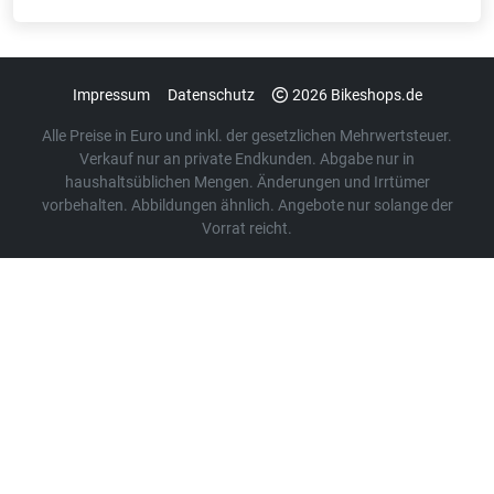
Impressum
Datenschutz
2026 Bikeshops.de
Alle Preise in Euro und inkl. der gesetzlichen Mehrwertsteuer.
Verkauf nur an private Endkunden. Abgabe nur in
haushaltsüblichen Mengen. Änderungen und Irrtümer
vorbehalten. Abbildungen ähnlich. Angebote nur solange der
Vorrat reicht.