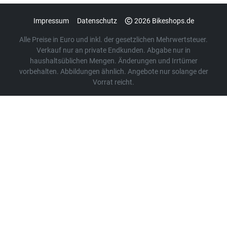
Impressum
Datenschutz
2026 Bikeshops.de
Alle Preise in Euro und inkl. der gesetzlichen Mehrwertsteuer.
Verkauf nur an private Endkunden. Abgabe nur in
haushaltsüblichen Mengen. Änderungen und Irrtümer
vorbehalten. Abbildungen ähnlich. Angebote nur solange der
Vorrat reicht.