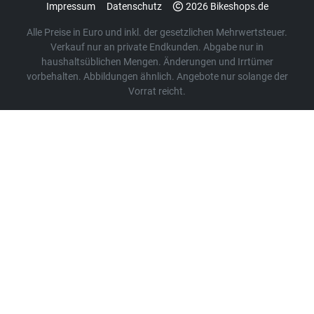
Impressum
Datenschutz
2026 Bikeshops.de
Alle Preise in Euro und inkl. der gesetzlichen Mehrwertsteuer.
Verkauf nur an private Endkunden. Abgabe nur in
haushaltsüblichen Mengen. Änderungen und Irrtümer
vorbehalten. Abbildungen ähnlich. Angebote nur solange der
Vorrat reicht.