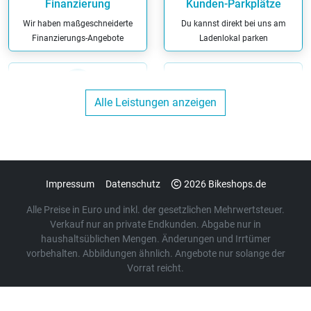
Finanzierung
Kunden-Parkplätze
Wir haben maßgeschneiderte
Du kannst direkt bei uns am
Finanzierungs-Angebote
Ladenlokal parken
Alle Leistungen anzeigen
Versicherungs-
Werkstatt
Leistungen
Wir reparieren Dein Fahrrad in
Bei uns kannst Du die richtige
unserer eigenen Werkstatt
Versicherung für Dein Fahrrad
Impressum
Datenschutz
2026 Bikeshops.de
Alle Preise in Euro und inkl. der gesetzlichen Mehrwertsteuer.
Verkauf nur an private Endkunden. Abgabe nur in
haushaltsüblichen Mengen. Änderungen und Irrtümer
Bargeldlos zahlen
vorbehalten. Abbildungen ähnlich. Angebote nur solange der
Ausbildungsbetrieb
Vorrat reicht.
Bei uns kannst Du bargeldlos
Wir bilden aus
zahlen