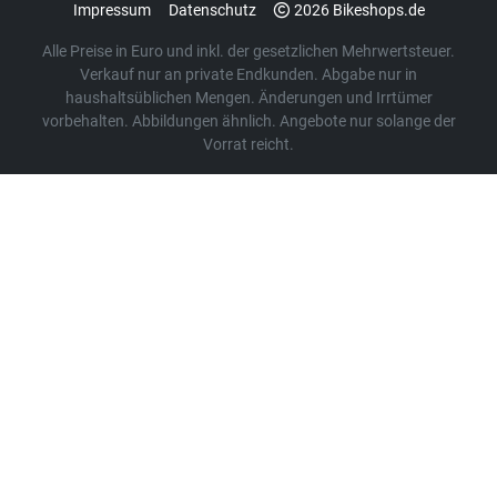
Impressum
Datenschutz
2026 Bikeshops.de
Alle Preise in Euro und inkl. der gesetzlichen Mehrwertsteuer.
Verkauf nur an private Endkunden. Abgabe nur in
haushaltsüblichen Mengen. Änderungen und Irrtümer
vorbehalten. Abbildungen ähnlich. Angebote nur solange der
Vorrat reicht.