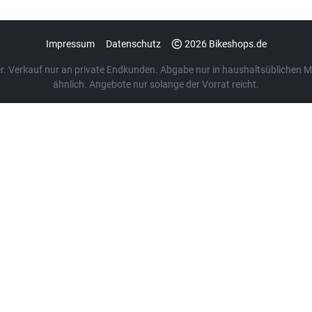
Impressum
Datenschutz
2026 Bikeshops.de
euer. Verkauf nur an private Endkunden. Abgabe nur in haushaltsübliche
ähnlich. Angebote nur solange der Vorrat reicht.