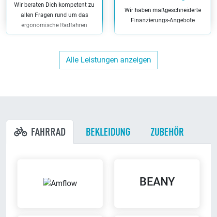
Wir beraten Dich kompetent zu
Wir haben maßgeschneiderte
allen Fragen rund um das
Finanzierungs-Angebote
ergonomische Radfahren
Alle Leistungen anzeigen
Versicherungs-
Kunden-Parkplätze
Leistungen
Du kannst direkt bei uns am
Bei uns kannst Du die richtige
Ladenlokal parken
Versicherung für Dein Fahrrad
FAHRRAD
BEKLEIDUNG
ZUBEHÖR
Werkstatt
Bargeldlos zahlen
BEANY
Wir reparieren Dein Fahrrad in
Bei uns kannst Du bargeldlos
unserer eigenen Werkstatt
zahlen