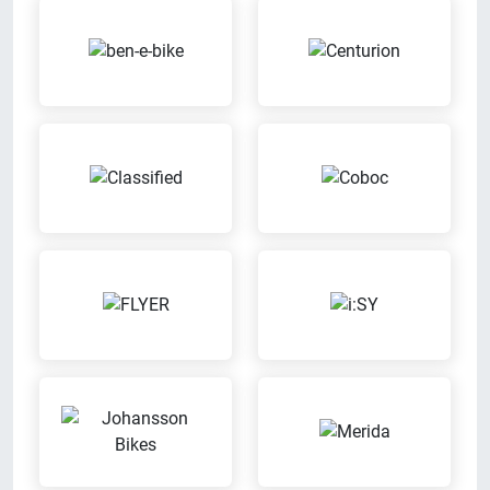
ENRA-Versicherung
Mit unserem Partner ENRA
Ausbildungsbetrieb
Versicherung kannst Du bei uns
Wir bilden aus
können Dein Fahrrad versichern
lassen
Probefahrt möglich
Leasing
Probier Dein Wunschrad bei einer
Wir bieten Leasingverträge an
Probefahrt aus