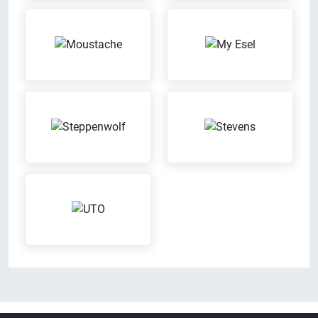
Sattel-Wohlfühl-Garantie
Beratungs-Termine nach
Vereinbarung
Wenn der Sattel nicht passt,
Mach mit uns einen Termin aus
kannst Du diesen bequem
für eine individuelle Beratung
austauschen
Reparatur von
Umtausch-Service
Fremdfahrzeugen
Bei uns kannst Du bequem
Wir reparieren Dein Fahrrad auch
umtauschen, wenn Dir ein
dann, wenn es nicht bei uns
Produkt mal nicht gefällt
gekauft wurde
Wertgarantie-
Versicherungen
Mit der Wertgarantie