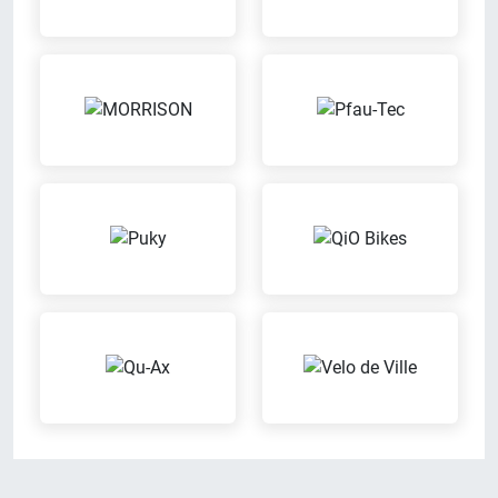
Meisterbetrieb
Probefahrt aus
Wertgarantie-
Reparatur von
Versicherungen
Fremdfahrzeugen
Mit der Wertgarantie
Wir reparieren Dein Fahrrad auch
Versicherung kannst Du Dein
dann, wenn es nicht bei uns
Fahrrad günstig gegen Diebstahl
gekauft wurde
oder Schäden versichern lassen