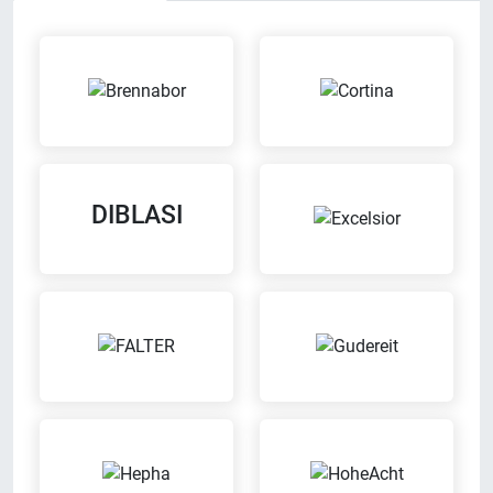
Werkstatt
Bargeldlos zahlen
Wir reparieren Dein Fahrrad in
Bei uns kannst Du bargeldlos
unserer eigenen Werkstatt
zahlen
DIBLASI
Fahrradcodierung
Leasing
Bei uns kannst Du Dein Fahrrad
Wir bieten Leasingverträge an
codieren lassen
Meisterbetrieb
Probefahrt möglich
Wir sind eingetragener
Probier Dein Wunschrad bei einer