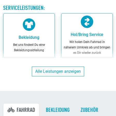
SERVICELEISTUNGEN:
Hol/Bring Service
Bekleidung
Wir holen Dein Fahrrad in
Bei uns findest Du eine
näherem Umkreis ab und bringen
Bekleidungsabteilung
es Dir wieder zurück
Alle Leistungen anzeigen
Kostenlose
Erstinspektion
Kunden-Parkplätze
Wenn Du Dein Fahrrad bei uns
Du kannst direkt bei uns am
kaufst, übernehmen wir die
Ladenlokal parken
Erstinspektion kostenlos
FAHRRAD
BEKLEIDUNG
ZUBEHÖR