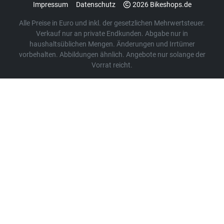
Impressum
Datenschutz
2026 Bikeshops.de
Alle Preise in Euro und inkl. der gesetzlichen Mehrwertsteuer.
Verkauf nur an private Endkunden. Abgabe nur in
haushaltsüblichen Mengen. Änderungen und Irrtümer
vorbehalten. Abbildungen ähnlich. Angebote nur solange der
Vorrat reicht.