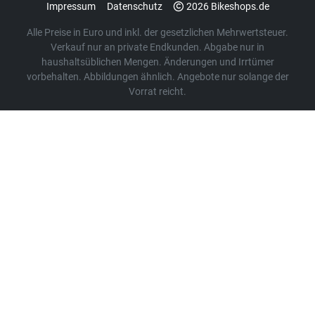
Impressum
Datenschutz
2026 Bikeshops.de
Alle Preise in Euro und inkl. der gesetzlichen Mehrwertsteuer.
Verkauf nur an private Endkunden. Abgabe nur in
haushaltsüblichen Mengen. Änderungen und Irrtümer
vorbehalten. Abbildungen ähnlich. Angebote nur solange der
Vorrat reicht.