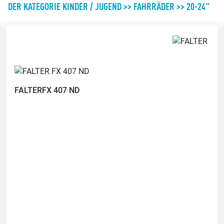
DER KATEGORIE KINDER / JUGEND >> FAHRRÄDER >> 20-24"
Gepäckträger-Verleih
Kaffee-Bar
Nutz unseren Gepäckträger-
Geniess bei uns eine Tasse Kaffee
Service für den Transport
FALTER
FX 407 ND
Kinder-Spielecke
Leasing
Dein Kind hat bei uns die
Möglichkeit zu spielen, während
Wir bieten Leasingverträge an
Du in aller Ruhe einkaufen kannst
Sattel-Wohlfühl-Garantie
Probefahrt möglich
Wenn der Sattel nicht passt,