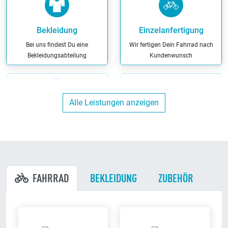
Bekleidung
Einzelanfertigung
Bei uns findest Du eine
Wir fertigen Dein Fahrrad nach
Bekleidungsabteilung
Kundenwunsch
Alle Leistungen anzeigen
Ergonomieberatung
Finanzierung
Wir beraten Dich kompetent zu
Wir haben maßgeschneiderte
allen Fragen rund um das
Finanzierungs-Angebote
ergonomische Radfahren
FAHRRAD
BEKLEIDUNG
ZUBEHÖR
Hol/Bring Service
Miet-Fahrräder
Wir holen Dein Fahrrad in