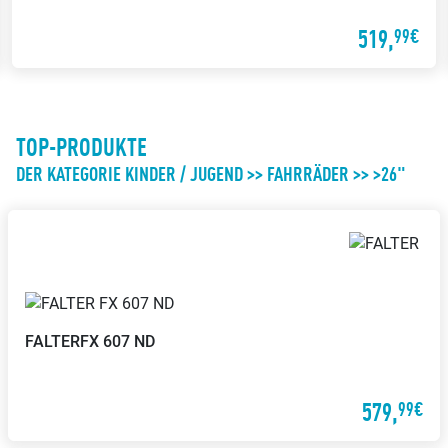
Probier Dein Wunschrad bei einer
kannst Du diesen bequem
Probefahrt aus
519,
99€
austauschen
TOP-PRODUKTE
Wertgarantie-
DER KATEGORIE KINDER / JUGEND >> FAHRRÄDER >> >26"
Versicherungen
Servicerad
Mit der Wertgarantie
Während Dein Fahrrad repariert
Versicherung kannst Du Dein
wird, stellen wir ein Servicerad zur
Fahrrad günstig gegen Diebstahl
Verfügung
oder Schäden versichern lassen
FALTER
FX 607 ND
579,
99€