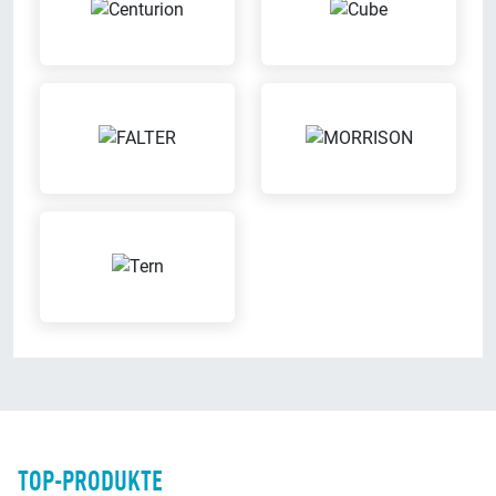
Bei uns kannst Du Dein Fahrrad
näherem Umkreis ab und bringen
auch leihen
es Dir wieder zurück
Versicherungs-
Kunden-Parkplätze
Leistungen
Du kannst direkt bei uns am
Bei uns kannst Du die richtige
Ladenlokal parken
Versicherung für Dein Fahrrad
Bargeldlos zahlen
Ausbildungsbetrieb
Bei uns kannst Du bargeldlos
Wir bilden aus
zahlen
TOP-PRODUKTE