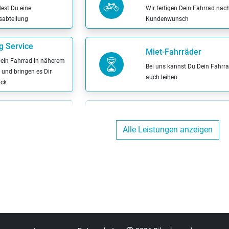
dest Du eine
Wir fertigen Dein Fahrrad nac
sabteilung
Kundenwunsch
g Service
Miet-Fahrräder
Dein Fahrrad in näherem
Bei uns kannst Du Dein Fahrr
und bringen es Dir
auch leihen
ück
t
Bargeldlos zahlen
Alle Leistungen anzeigen
ren Dein Fahrrad in
Bei uns kannst Du bargeldlos
genen Werkstatt
zahlen
codierung
Inzahlungnahme mögl
nnst Du Dein Fahrrad
Wir nehmen Dein altes Fahrra
assen
Zahlung