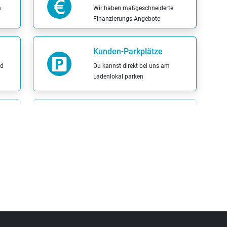
h
Wir haben maßgeschneiderte
Finanzierungs-Angebote
Kunden-Parkplätze
ad
Du kannst direkt bei uns am
Ladenlokal parken
ENRA-Versicherung
Mit unserem Partner ENRA
Versicherung kannst Du bei uns
können Dein Fahrrad versichern
lassen
ich
Probefahrt möglich
d in
Probier Dein Wunschrad bei einer
Probefahrt aus