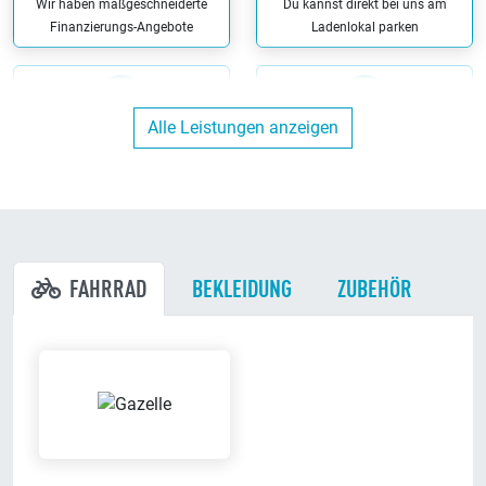
Wir haben maßgeschneiderte
Du kannst direkt bei uns am
Finanzierungs-Angebote
Ladenlokal parken
Alle Leistungen anzeigen
Werkstatt
Bargeldlos zahlen
Wir reparieren Dein Fahrrad in
Bei uns kannst Du bargeldlos
unserer eigenen Werkstatt
zahlen
FAHRRAD
BEKLEIDUNG
ZUBEHÖR
ENRA-Versicherung
Mit unserem Partner ENRA
Ausbildungsbetrieb
Versicherung kannst Du bei uns
Wir bilden aus
können Dein Fahrrad versichern
lassen