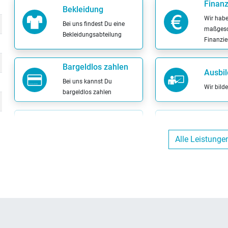
Finanz
Bekleidung
Wir hab
Bei uns findest Du eine
maßgesc
Bekleidungsabteilung
Finanzi
Bargeldlos zahlen
Ausbil
Bei uns kannst Du
Wir bild
bargeldlos zahlen
Leasing
Probef
Alle Leistunge
Wir bieten Leasingverträge
Probier
an
bei eine
Beratungs-Termine
Umtau
nach Vereinbarung
Bei uns
Mach mit uns einen Termin