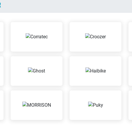
R
umtausch
aus für eine individuelle
Produkt 
Beratung