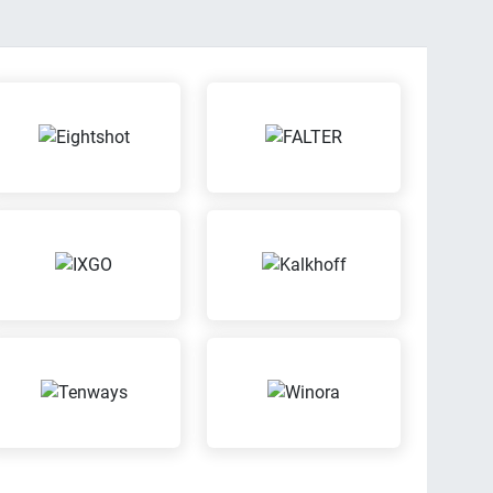
en, wenn Dir ein
Dein Fahrrad günstig
mal nicht gefällt
gegen Diebstahl oder
Schäden versichern lassen