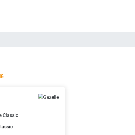
NG
lassic