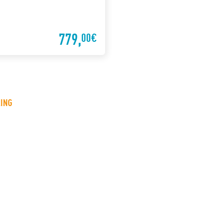
779,
00€
LING