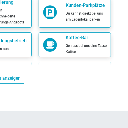
ierung
Kunden-Parkplätze
en
Du kannst direkt bei uns
hneiderte
am Ladenlokal parken
erungs-Angebote
Kaffee-Bar
dungsbetrieb
Geniess bei uns eine Tasse
en aus
Kaffee
Sattel-Wohlfühl-
Garantie
ahrt möglich
n anzeigen
Wenn der Sattel nicht
 Dein Wunschrad
passt, kannst Du diesen
r Probefahrt aus
bequem austauschen
Wertgarantie-
Versicherungen
sch-Service
Mit der Wertgarantie
 kannst Du bequem
Versicherung kannst Du