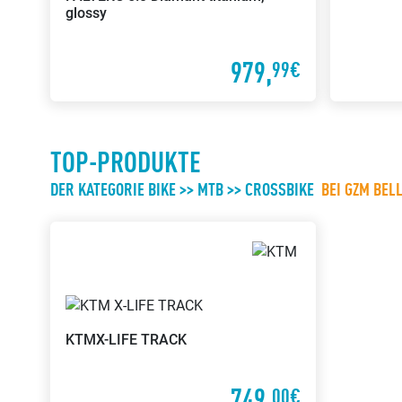
glossy
979,
99€
TOP-PRODUKTE
DER KATEGORIE BIKE >> MTB >> CROSSBIKE
BEI GZM BEL
KTM
X-LIFE TRACK
749,
00€