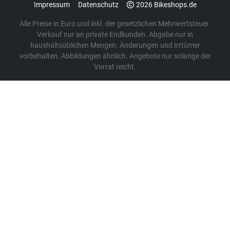
Impressum
Datenschutz
2026 Bikeshops.de
Alle Preise in Euro und inkl. der gesetzlichen Mehrwertsteuer.
Verkauf nur an private Endkunden. Abgabe nur in
haushaltsüblichen Mengen. Änderungen und Irrtümer
vorbehalten. Abbildungen ähnlich. Angebote nur solange der
Vorrat reicht.