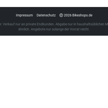
Impressum
Datenschutz
2026 Bikeshops.de
euer. Verkauf nur an private Endkunden. Abgabe nur in haushaltsübliche
ähnlich. Angebote nur solange der Vorrat reicht.