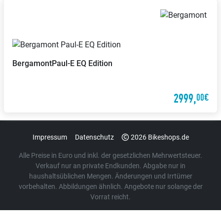
Bergamont
Paul-E EQ Edition
2999,
00€
Impressum
Datenschutz
2026 Bikeshops.de
Alle Preise in Euro und inkl. der gesetzlichen Mehrwertsteuer.
Verkauf nur an private Endkunden. Abgabe nur in
haushaltsüblichen Mengen. Änderungen und Irrtümer
vorbehalten. Abbildungen ähnlich. Angebote nur solange der
Vorrat reicht.