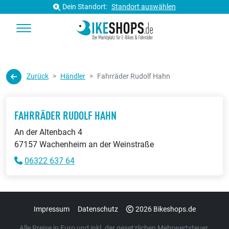
Dein Standort:
Standort auswählen
Zurück
Händler
Fahrräder Rudolf Hahn
FAHRRÄDER RUDOLF HAHN
An der Altenbach 4
67157 Wachenheim an der Weinstraße
06322 637 64
Impressum
Datenschutz
2026 Bikeshops.de
Alle Preise in Euro und inkl. der gesetzlichen Mehrwertsteuer.