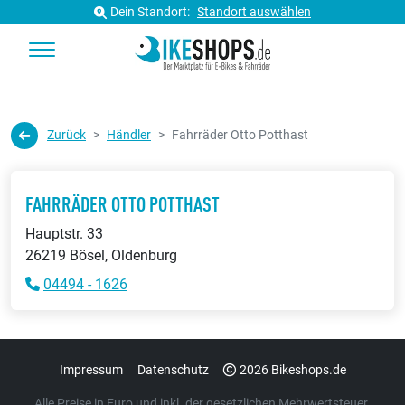
Dein Standort:
Standort auswählen
Zurück
Händler
Fahrräder Otto Potthast
FAHRRÄDER OTTO POTTHAST
Hauptstr. 33
26219 Bösel, Oldenburg
04494 - 1626
Impressum
Datenschutz
2026 Bikeshops.de
Alle Preise in Euro und inkl. der gesetzlichen Mehrwertsteuer.