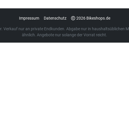
Impressum
Datenschutz
2026 Bikeshops.de
euer. Verkauf nur an private Endkunden. Abgabe nur in haushaltsübliche
ähnlich. Angebote nur solange der Vorrat reicht.