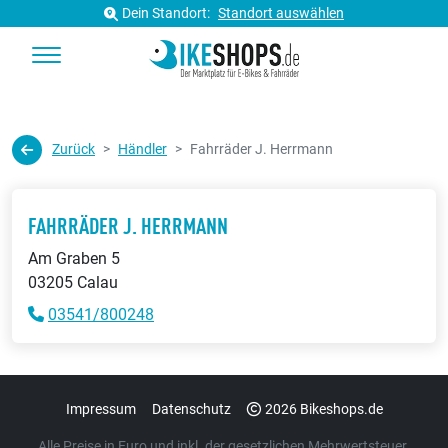
Dein Standort:
Standort auswählen
Zurück
Händler
Fahrräder J. Herrmann
FAHRRÄDER J. HERRMANN
Am Graben 5
03205 Calau
03541/800248
Impressum
Datenschutz
2026 Bikeshops.de
Alle Preise in Euro und inkl. der gesetzlichen Mehrwertsteuer.