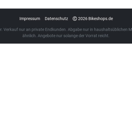
Impressum
Datenschutz
2026 Bikeshops.de
euer. Verkauf nur an private Endkunden. Abgabe nur in haushaltsübliche
ähnlich. Angebote nur solange der Vorrat reicht.