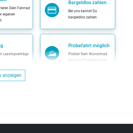
Bargeldlos zahlen
rieren Dein Fahrrad
Bei uns kannst Du
er eigenen
bargeldlos zahlen
t
ng
Probefahrt möglich
en Leasingverträge
Probier Dein Wunschrad
bei einer Probefahrt aus
n anzeigen
ungs-Termine
Reparatur von
Vereinbarung
Fremdfahrzeugen
 uns einen Termin
Wir reparieren Dein Fahrrad
ine individuelle
auch dann, wenn es nicht
g
bei uns gekauft wurde