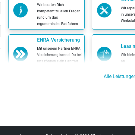
Wir beraten Dich
Wir repa
kompetent zu allen Fragen
in unser
rund um das
Werkstat
ergonomische Radfahren
ENRA-Versicherung
Leasi
Mit unserem Partner ENRA
Versicherung kannst Du bei
Wir biet
uns können Dein Fahrrad
an
versichern lassen
Alle Leistunge
Sattel-Wohlfühl-
Berat
Garantie
nach 
Wenn der Sattel nicht
Mach mit
passt, kannst Du diesen
aus für e
bequem austauschen
Beratun
Wertgarantie-
Versicherungen