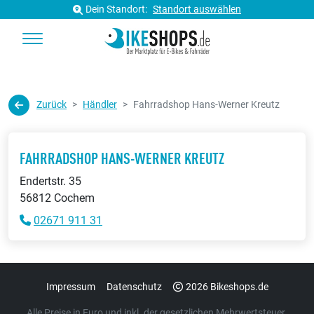
Dein Standort:
Standort auswählen
Zurück
Händler
Fahrradshop Hans-Werner Kreutz
FAHRRADSHOP HANS-WERNER KREUTZ
Endertstr. 35
56812 Cochem
02671 911 31
Impressum
Datenschutz
2026 Bikeshops.de
Alle Preise in Euro und inkl. der gesetzlichen Mehrwertsteuer.