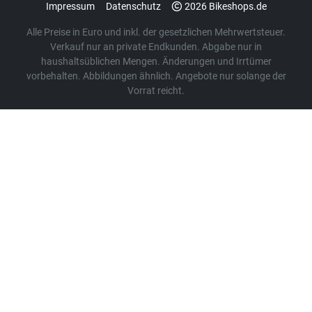
Impressum
Datenschutz
2026 Bikeshops.de
Alle Preise in Euro und inkl. der gesetzlichen Mehrwertsteuer.
Verkauf nur an private Endkunden. Abgabe nur in
haushaltsüblichen Mengen. Änderungen und Irrtümer
vorbehalten. Abbildungen ähnlich. Angebote nur solange der
Vorrat reicht.